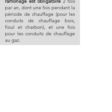
ramonage est obligatoire
2 fois
par an, dont une fois pendant la
période de chauffage (pour les
conduits de chauffage bois,
fioul et charbon), et une fois
pour les conduits de chauffage
au gaz.
Enfin, il est fortement conseillé
de ne pas attendre l'Automne
pour
prendre RDV
afin d'éviter
des délais importants en cette
période de forte demande.
Prendre RDV